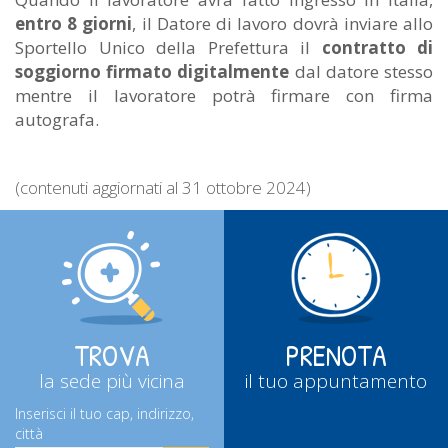
entro 8 giorni
, il Datore di lavoro dovrà inviare allo
Sportello Unico della Prefettura il
contratto di
soggiorno firmato digitalmente
dal datore stesso
mentre il lavoratore potrà firmare con firma
autografa.
(
contenuti
aggiornat
i
al 31 ottobre 2024)
TROVA
PRENOTA
la sede più vicina
il tuo appuntamento
Inserisci il tuo cap, indirizzo,
città