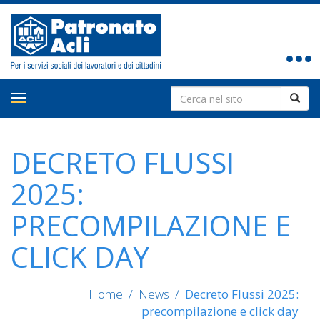
Toggle
navigat
Search
Toggle
for:
navigation
DECRETO FLUSSI
2025:
PRECOMPILAZIONE E
CLICK DAY
Home
/
News
/
Decreto Flussi 2025:
precompilazione e click day