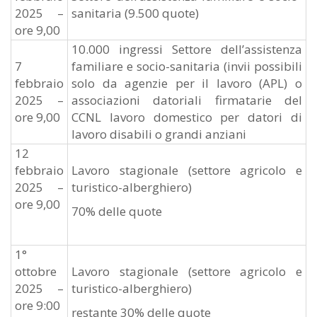
2025 –
sanitaria (9.500 quote)
ore 9,00
10.000 ingressi Settore dell’assistenza
7
familiare e socio-sanitaria (invii possibili
febbraio
solo da agenzie per il lavoro (APL) o
2025 –
associazioni datoriali firmatarie del
ore 9,00
CCNL lavoro domestico per datori di
lavoro disabili o grandi anziani
12
febbraio
Lavoro stagionale (settore agricolo e
2025 –
turistico-alberghiero)
ore 9,00
70% delle quote
1°
ottobre
Lavoro stagionale (settore agricolo e
2025 –
turistico-alberghiero)
ore 9:00
restante 30% delle quote