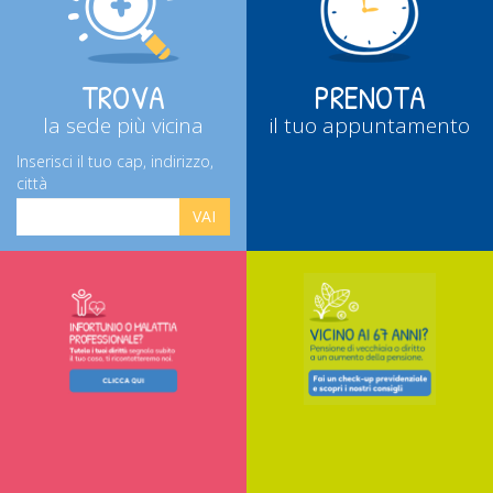
TROVA
PRENOTA
la sede più vicina
il tuo appuntamento
Inserisci il tuo cap, indirizzo,
città
VAI