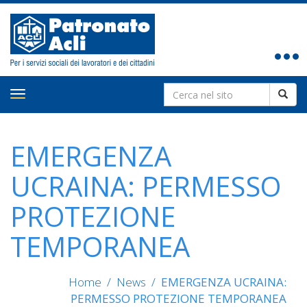
Toggle
navigat
Search
Toggle
for:
navigation
EMERGENZA
UCRAINA: PERMESSO
PROTEZIONE
TEMPORANEA
Home
/
News
/
EMERGENZA UCRAINA:
PERMESSO PROTEZIONE TEMPORANEA