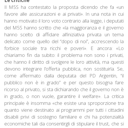
Le critiche
Il M5S ha contestato la proposta dicendo che fa «un
favore alle assicurazioni e ai privati». In una nota in cui
hanno motivato il loro voto contrario alla legge, i deputati
del M5S hanno scritto che «la maggioranza e il governo
hanno scelto di affidare all’iniziativa privata un tema
delicato come quello del “dopo di noi”, accrescendo la
forbice sociale tra ricchi e poveri». E ancora: «Lo
chiariamo fin da subito: il problema non sono i privati,
che hanno il diritto di svolgere le loro attività, ma questi
devono integrare l’offerta pubblica, non sostituirla. Se,
come affermato dalla deputata del PD Argentin, “il
pubblico non è in grado” e per questo bisogna fare
ricorso al privato, si sta dichiarando che il governo non è
in grado, o non vuole, garantire il welfare». La critica
principale è insomma «che esiste una sproporzione tra
quanto viene destinato ai programmi per tutti i cittadini
disabili privi di sostegno familiare e chi ha potenzialità
economiche tali da consentirgli di stipulare il trust, che si