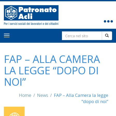
Toggle
navigat
Search
Toggle
for:
navigation
FAP – ALLA CAMERA
LA LEGGE “DOPO DI
NOI”
Home
/
News
/
FAP – Alla Camera la legge
“dopo di noi”