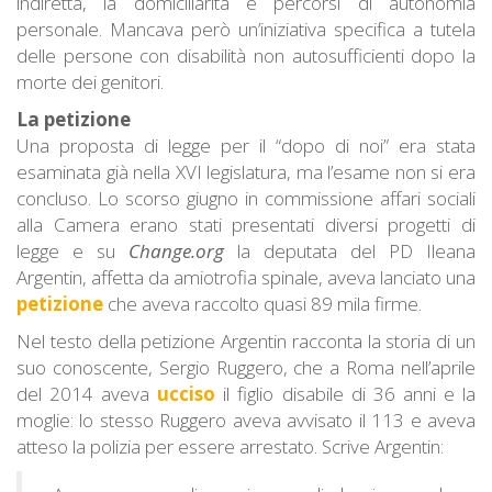
indiretta, la domiciliarità e percorsi di autonomia
personale. Mancava però un’iniziativa specifica a tutela
delle persone con disabilità non autosufficienti dopo la
morte dei genitori.
La petizione
Una proposta di legge per il “dopo di noi” era stata
esaminata già nella XVI legislatura, ma l’esame non si era
concluso. Lo scorso giugno in commissione affari sociali
alla Camera erano stati presentati diversi progetti di
legge e su
Change.org
la deputata del PD Ileana
Argentin, affetta da amiotrofia spinale, aveva lanciato una
petizione
che aveva raccolto quasi 89 mila firme.
Nel testo della petizione Argentin racconta la storia di un
suo conoscente, Sergio Ruggero, che a Roma nell’aprile
del 2014 aveva
ucciso
il figlio disabile di 36 anni e la
moglie: lo stesso Ruggero aveva avvisato il 113 e aveva
atteso la polizia per essere arrestato. Scrive Argentin: