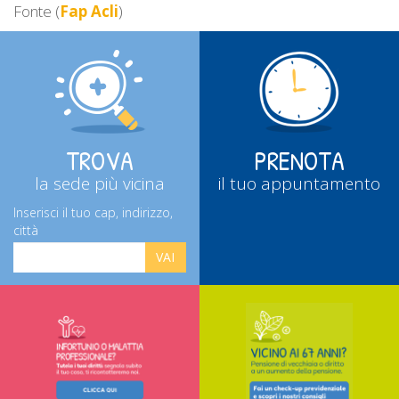
Fonte (
Fap Acli
)
TROVA
PRENOTA
la sede più vicina
il tuo appuntamento
Inserisci il tuo cap, indirizzo,
città
VAI