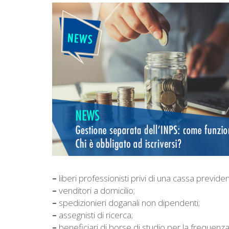
–
liberi professionisti privi di una cassa previden
–
venditori a domicilio;
–
spedizionieri doganali non dipendenti;
–
assegnisti di ricerca;
–
beneficiari di borse di studio per la frequenza 