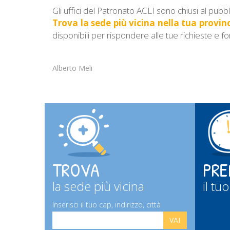
Gli uffici del Patronato ACLI sono chiusi al p
Trova la sede più vicina nella tua provin
disponibili per rispondere alle tue richieste e f
Alberto Meli
TROVA
PRE
la sede più vicina
il t
Inserisci il tuo cap, indirizzo, città
VAI