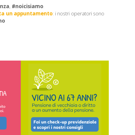
anza
,
#noicisiamo
.
ta un appuntamento
: i nostri operatori sono
mo