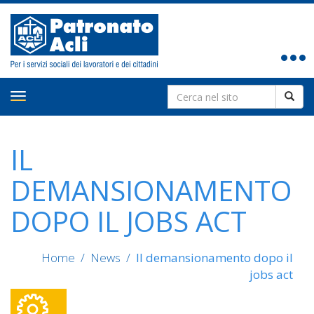
Toggle
navigat
Search
Toggle
for:
navigation
IL
DEMANSIONAMENTO
DOPO IL JOBS ACT
Home
/
News
/
Il demansionamento dopo il
jobs act