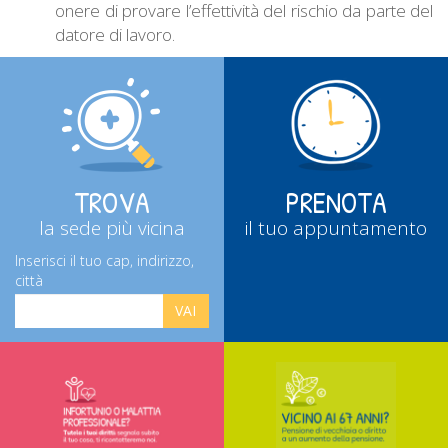
onere di provare l’effettività del rischio da parte del
datore di lavoro.
TROVA
PRENOTA
la sede più vicina
il tuo appuntamento
Inserisci il tuo cap, indirizzo,
città
VAI