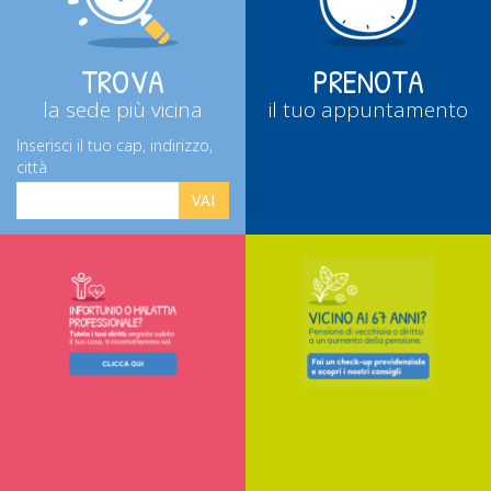
TROVA
PRENOTA
la sede più vicina
il tuo appuntamento
Inserisci il tuo cap, indirizzo,
città
VAI