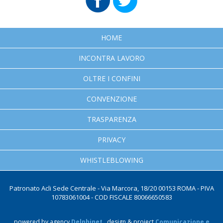
HOME
INCONTRA LAVORO
OLTRE I CONFINI
CONVENZIONE
TRASPARENZA
PRIVACY
WHISTLEBLOWING
Patronato Acli Sede Centrale - Via Marcora, 18/20 00153 ROMA - PIVA
10783061004 - COD FISCALE 80066650583
powered by agency
Delphinet
design & project
Comunicazione e