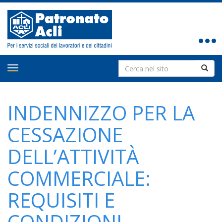
Toggle
navigat
Search
Toggle
for:
navigation
INDENNIZZO PER LA
CESSAZIONE
DELL’ATTIVITÀ
COMMERCIALE:
REQUISITI E
CONDIZIONI