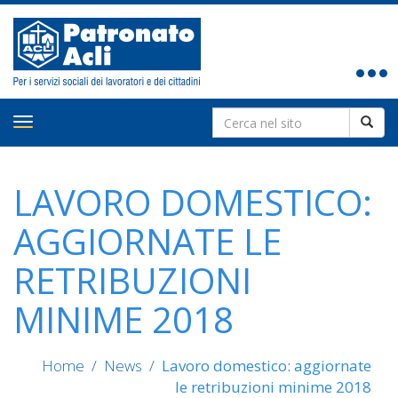
Toggle
navigat
Search
Toggle
for:
navigation
LAVORO DOMESTICO:
AGGIORNATE LE
RETRIBUZIONI
MINIME 2018
Home
/
News
/
Lavoro domestico: aggiornate
le retribuzioni minime 2018