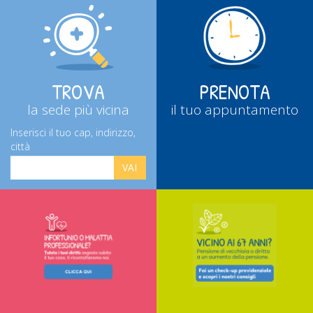
TROVA
PRENOTA
la sede più vicina
il tuo appuntamento
Inserisci il tuo cap, indirizzo,
città
VAI