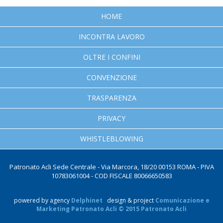
HOME
INCONTRA LAVORO
OLTRE I CONFINI
CONVENZIONE
TRASPARENZA
PRIVACY
WHISTLEBLOWING
Patronato Acli Sede Centrale - Via Marcora, 18/20 00153 ROMA - PIVA
10783061004 - COD FISCALE 80066650583
powered by agency
Delphinet
design & project
Comunicazione e
Marketing Patronato Acli © 2015 Patronato Acli