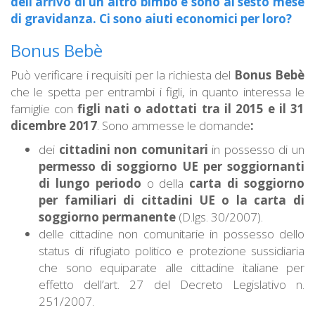
dell’arrivo di un altro bimbo e sono al sesto mese
di gravidanza. Ci sono aiuti economici per loro?
Bonus Bebè
Può verificare i requisiti per la richiesta del
Bonus Bebè
che le spetta per entrambi i figli, in quanto interessa le
famiglie con
figli nati o adottati tra il 2015 e il 31
dicembre 2017
. Sono ammesse le domande
:
dei
cittadini non comunitari
in possesso di un
permesso di soggiorno UE per soggiornanti
di lungo periodo
o della
carta di soggiorno
per familiari di cittadini UE o la carta di
soggiorno permanente
(D.lgs. 30/2007).
delle cittadine non comunitarie in possesso dello
status di rifugiato politico e protezione sussidiaria
che sono equiparate alle cittadine italiane per
effetto dell’art. 27 del Decreto Legislativo n.
251/2007.