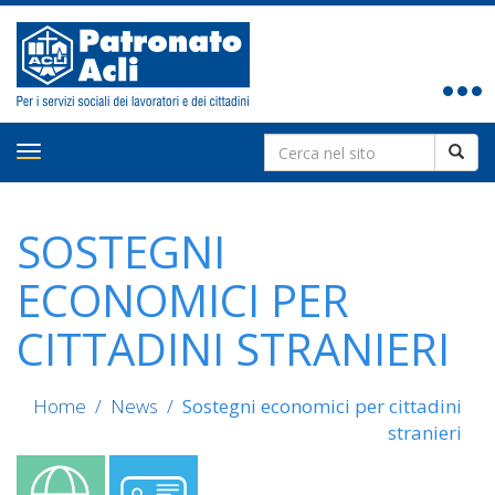
Toggle
navigat
Search
Toggle
for:
navigation
SOSTEGNI
ECONOMICI PER
CITTADINI STRANIERI
Home
/
News
/
Sostegni economici per cittadini
stranieri