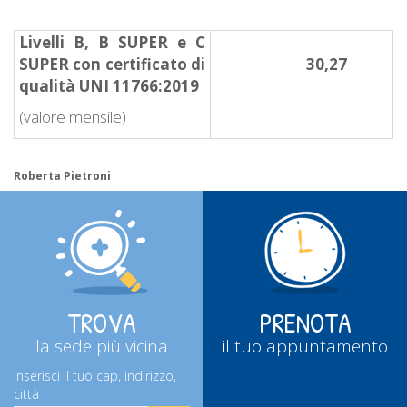
Livelli B, B SUPER e C
SUPER con certificato di
30,27
qualità UNI 11766:2019
(valore mensile)
Roberta Pietroni
TROVA
PRENOTA
la sede più vicina
il tuo appuntamento
Inserisci il tuo cap, indirizzo,
città