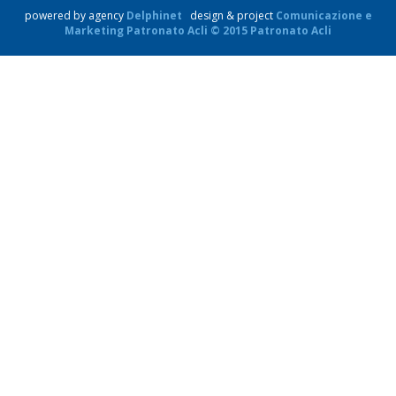
powered by agency
Delphinet
design & project
Comunicazione e
Marketing Patronato Acli © 2015 Patronato Acli