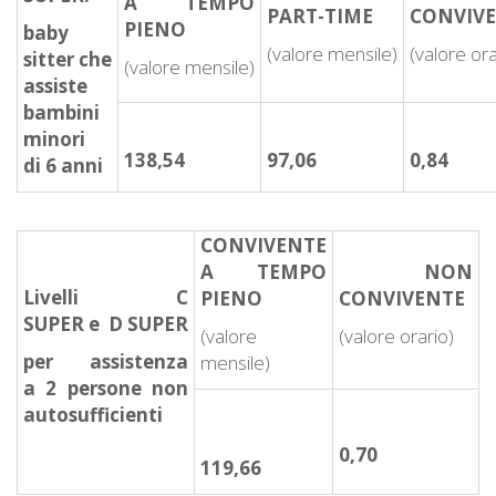
A TEMPO
PART-TIME
CONVIV
PIENO
baby
(valore mensile)
(valore ora
sitter che
(valore mensile)
assiste
bambini
minori
138,54
97,06
0,84
di 6 anni
CONVIVENTE
A TEMPO
NON
Livelli C
PIENO
CONVIVENTE
SUPER e D SUPER
(valore
(valore orario)
per assistenza
mensile)
a 2 persone non
autosufficienti
0,70
119,66