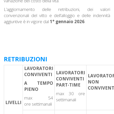
variazione del costo della vita.
L’aggiornamento delle retribuzioni, dei valori
convenzionali del vitto e dell’alloggio e delle indennità
aggiuntive è in vigore dal
1° gennaio 2026
.
RETRIBUZIONI
LAVORATORI
LAVORATORI
CONVIVENTI
LAVORATOR
CONVIVENTI
NON
A TEMPO
PART-TIME
CONVIVENT
PIENO
max 30 ore
max 54
settimanali
LIVELLI
ore settimanali