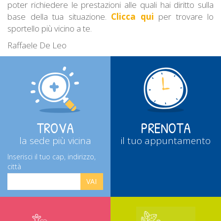
poter richiedere le prestazioni alle quali hai diritto sulla
base della tua situazione.
Clicca qui
per trovare lo
sportello più vicino a te.
Raffaele De Leo
TROVA
PRENOTA
la sede più vicina
il tuo appuntamento
Inserisci il tuo cap, indirizzo,
città
VAI