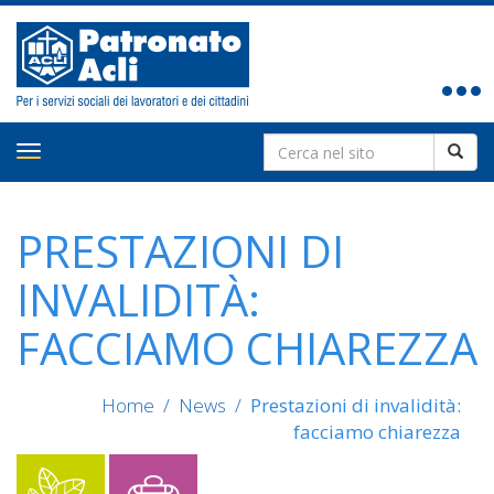
Toggle
navigat
Search
Toggle
for:
navigation
PRESTAZIONI DI
INVALIDITÀ:
FACCIAMO CHIAREZZA
Home
/
News
/
Prestazioni di invalidità:
facciamo chiarezza