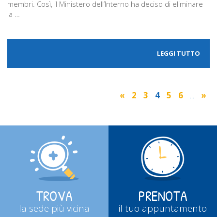
membri. Così, il Ministero dell’Interno ha deciso di eliminare
la …
LEGGI TUTTO
«
2
3
4
5
6
...
»
TROVA
PRENOTA
la sede più vicina
il tuo appuntamento