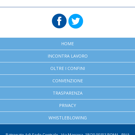
HOME
INCONTRA LAVORO
OLTRE I CONFINI
CONVENZIONE
TRASPARENZA
PRIVACY
WHISTLEBLOWING
Patronato Acli Sede Centrale - Via Marcora, 18/20 00153 ROMA - PIVA