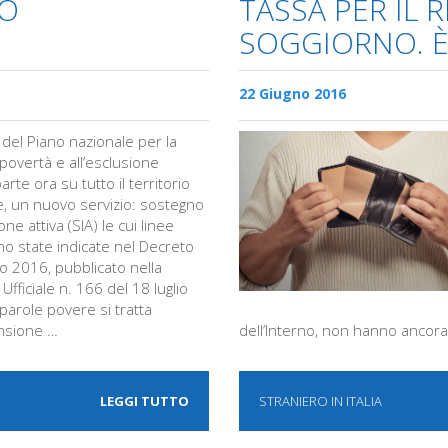
NO
TASSA PER IL R
SOGGIORNO. È
22 Giugno 2016
 del Piano nazionale per la
a povertà e all’esclusione
parte ora su tutto il territorio
e, un nuovo servizio: sostegno
ione attiva (SIA) le cui linee
no state indicate nel Decreto
o 2016, pubblicato nella
Ufficiale n. 166 del 18 luglio
parole povere si tratta
ensione …
dell’Interno, non hanno ancor
LEGGI TUTTO
STRANIERO IN ITALIA