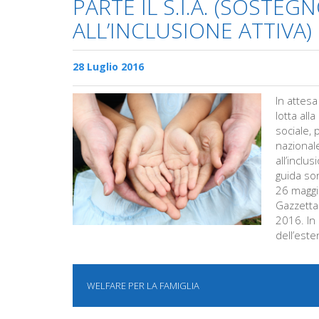
PARTE IL S.I.A. (SOSTEG
ALL’INCLUSIONE ATTIVA)
28 Luglio 2016
In attesa
lotta all
sociale, 
nazional
all’inclus
guida so
26 maggi
Gazzetta 
2016. In 
dell’est
WELFARE PER LA FAMIGLIA