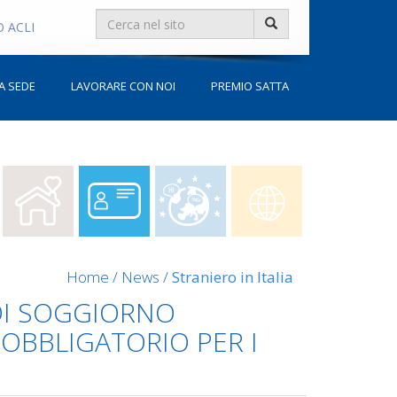
Search
 ACLI
for:
A SEDE
LAVORARE CON NOI
PREMIO SATTA
Home
/
News
/
Straniero in Italia
DI SOGGIORNO
 OBBLIGATORIO PER I