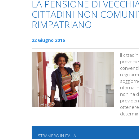
LA PENSIONE DI VECCHIA
CITTADINI NON COMUNI
RIMPATRIANO
22 Giugno 2016
Il cittad
provenie
convenzi
regolarm
soggiorno
ritorna 
non ha di
previdenz
ottenere
determin
STRANIERO IN ITALIA