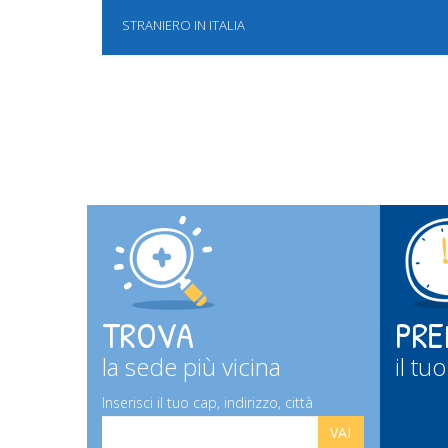
STRANIERO IN ITALIA
TROVA
PRE
la sede più vicina
il t
Inserisci il tuo cap, indirizzo, città
VAI