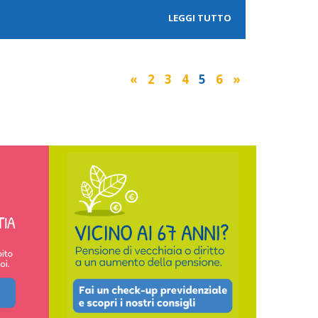
LEGGI TUTTO
«
2
3
4
5
6
»