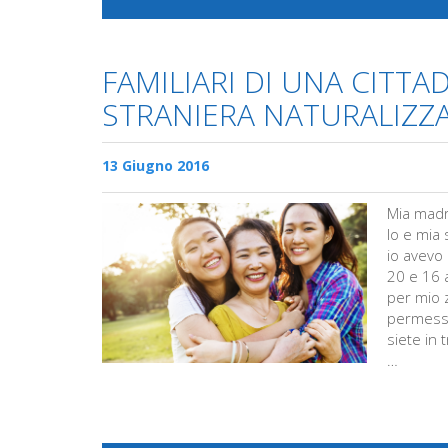
FAMILIARI DI UNA CITTA
STRANIERA NATURALIZZ
13 Giugno 2016
Mia madre
Io e mia 
io avevo
20 e 16 
per mio 
permesso
siete in 
…