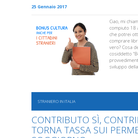
25 Gennaio 2017
Ciao, mi chia
compiuto 18 a
che potrei o
comprare libri 
vero? Cosa dev
cosiddetto “Bo
provvediment
sviluppo della
STRANIERO IN ITALIA
CONTRIBUTO SÌ, CONTR
TORNA TASSA SUI PERME