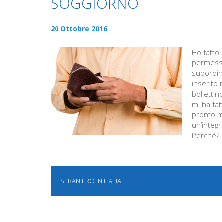
SOGGIORNO
20 Ottobre 2016
Ho fatto 
permesso
subordin
inserito 
bolletti
mi ha fa
pronto ma
un’integ
Perché? 
STRANIERO IN ITALIA