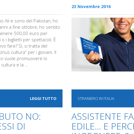
23 Novembre 2016
mo Ali e sono del Pakistan, ho
nni a fine ottobre, ho sentito
ttenere 500,00 euro per
o i biglietti per spettacoli. È
o fare? Sì, si tratta del
nus cultura” per i giovani. Il
o vuole promuovere lo
 cultura e la …
LEGGI TUTTO
STRANIERO IN ITALIA
IBUTO NO:
ASSISTENTE FA
SSI DI
EDILE… E PERC